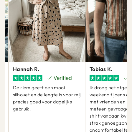
Hannah R.
Tobias K.
De riem geeft een mooi
Ik droeg het afgel
silhouet en de lengte is voor mij
weekend tijdens ee
precies goed voor dagelijks
met vrienden en er
gebruik.
meteen gevraagd 
at
shirt vandaan kwam
j
strak genoeg zond
oncomfortabel te zi