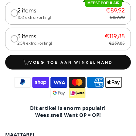
MEEST POPULAIR
2 items
€89,92
10% extra korting!
€159,90
3 items
€119,88
20% extra korting!
€239,85
VOEG TOE AAN WINKELMAND
Dit artikel is enorm populair!
Wees snel! Want OP = OP!
MAATTABEL