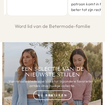
patroon komt in he
beter tot zijn recht.
Word lid van de Betermode-familie
EEN SELECTIE VAN DE
NIEUWSTE STIJLEN
Van relaxte alledaagse looks tot bijzondere favorieten –
ontdek onze huidige collectie.
NU BEKIJKEN