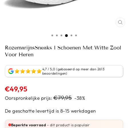
RozemarijnsSneaks I Schoenen Met Witte Zool
Voor Heren
4,7 / 5,0 (gebaseerd op meer dan 2613
beoordelingen)
Normale
€49,95
prijs
Sale
€79,95
Oorspronkelijke prijs:
-38%
prijs
De geschatte levertijd is 8-15 werkdagen
Beperkte voorraad
– dit product is populair