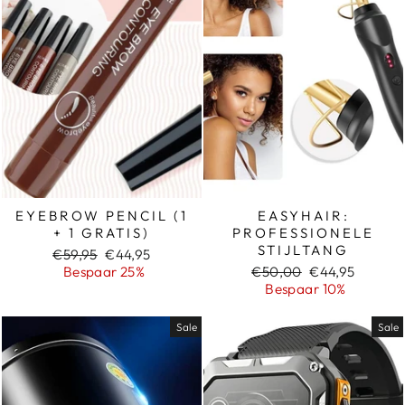
EYEBROW PENCIL (1
EASYHAIR:
+ 1 GRATIS)
PROFESSIONELE
STIJLTANG
Normale
Sale
€59,95
€44,95
prijs
prijs
Normale
Sale
Bespaar 25%
€50,00
€44,95
prijs
prijs
Bespaar 10%
Sale
Sale