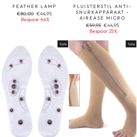
FEATHER LAMP️
FLUISTERSTIL ANTI-
SNURKAPPARAAT -
Normale
Sale
€80,00
€44,95
AIREASE MICRO
prijs
prijs
Bespaar 44%
Normale
Sale
€59,95
€44,95
prijs
prijs
Bespaar 25%
Sale
Sale