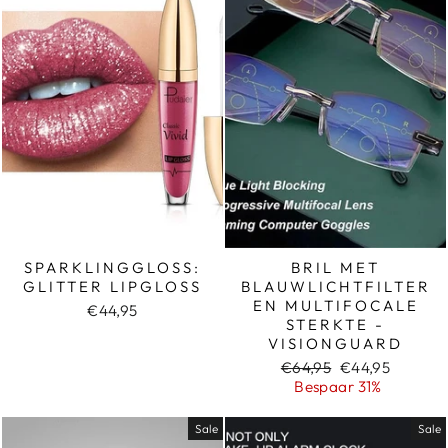
SPARKLINGGLOSS:
BRIL MET
GLITTER LIPGLOSS
BLAUWLICHTFILTER
EN MULTIFOCALE
€44,95
STERKTE -
VISIONGUARD
Normale
Sale
€64,95
€44,95
prijs
prijs
Bespaar 31%
Sale
Sale