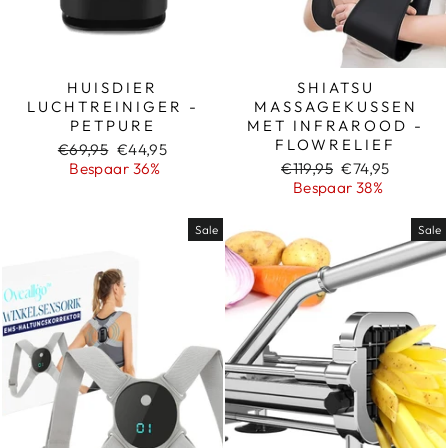
HUISDIER
SHIATSU
LUCHTREINIGER -
MASSAGEKUSSEN
PETPURE
MET INFRAROOD -
FLOWRELIEF
Normale
Sale
€69,95
€44,95
prijs
prijs
Normale
Sale
Bespaar 36%
€119,95
€74,95
prijs
prijs
Bespaar 38%
Sale
Sale