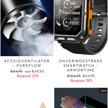
AFZUIGVENTILATOR
ONVERWOESTBARE
- PUREFLOW
SMARTWATCH -
ARMORTIME
Normale
Sale
€64,95
van €49,95
prijs
prijs
Normale
Sale
Bespaar 23%
€104,95
€64,95
prijs
prijs
Bespaar 38%
Sale