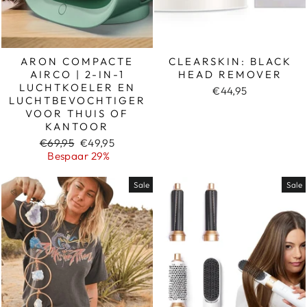
ARON COMPACTE
CLEARSKIN: BLACK
AIRCO | 2-IN-1
HEAD REMOVER
LUCHTKOELER EN
€44,95
LUCHTBEVOCHTIGER
VOOR THUIS OF
KANTOOR
Normale
Sale
€69,95
€49,95
prijs
prijs
Bespaar 29%
Sale
Sale