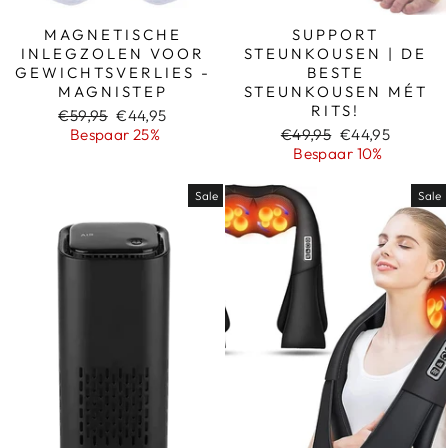
MAGNETISCHE
SUPPORT
INLEGZOLEN VOOR
STEUNKOUSEN | DE
GEWICHTSVERLIES -
BESTE
MAGNISTEP
STEUNKOUSEN MÉT
RITS!
Normale
Sale
€59,95
€44,95
prijs
prijs
Normale
Sale
Bespaar 25%
€49,95
€44,95
prijs
prijs
Bespaar 10%
Sale
Sale