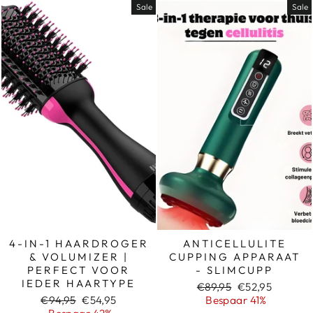
Sale
Sale
4-IN-1 HAARDROGER
ANTICELLULITE
& VOLUMIZER |
CUPPING APPARAAT
PERFECT VOOR
- SLIMCUPP
IEDER HAARTYPE
Normale
Sale
€89,95
€52,95
Normale
Sale
prijs
prijs
€94,95
€54,95
Bespaar 41%
prijs
prijs