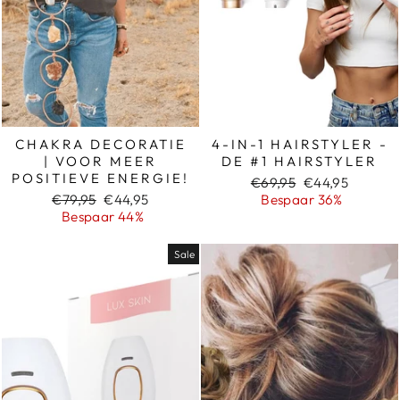
CHAKRA DECORATIE
4-IN-1 HAIRSTYLER -
| VOOR MEER
DE #1 HAIRSTYLER
POSITIEVE ENERGIE!
Normale
Sale
€69,95
€44,95
Normale
Sale
prijs
prijs
€79,95
€44,95
Bespaar 36%
prijs
prijs
Bespaar 44%
Sale