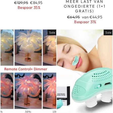
MEER LAST VAN
Normale
Sale
€129,95
€84,95
ONGEDIERTE (1+1
prijs
prijs
Bespaar 35%
GRATIS)
Normale
Sale
€64,95
van €44,95
prijs
prijs
Bespaar 31%
Sale
Sale