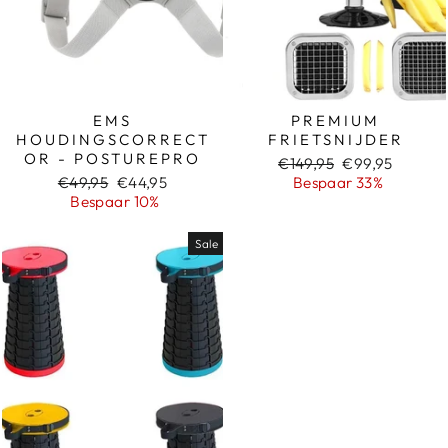
EMS
PREMIUM
HOUDINGSCORRECT
FRIETSNIJDER
OR - POSTUREPRO
Normale
Sale
€149,95
€99,95
Normale
Sale
prijs
prijs
€49,95
€44,95
Bespaar 33%
prijs
prijs
Bespaar 10%
Sale