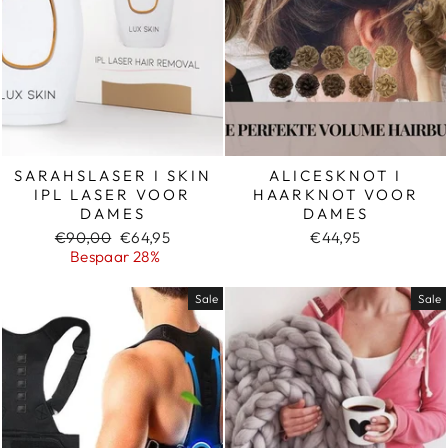
SARAHSLASER I SKIN
ALICESKNOT I
IPL LASER VOOR
HAARKNOT VOOR
DAMES
DAMES
Normale
Sale
€90,00
€64,95
€44,95
prijs
prijs
Bespaar 28%
Sale
Sale