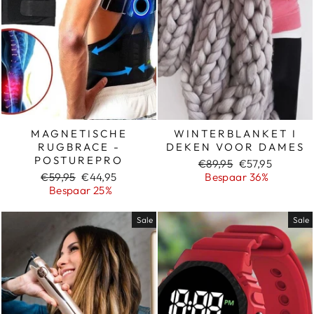
MAGNETISCHE
WINTERBLANKET I
RUGBRACE -
DEKEN VOOR DAMES
POSTUREPRO
Normale
Sale
€89,95
€57,95
Normale
Sale
prijs
prijs
€59,95
€44,95
Bespaar 36%
prijs
prijs
Bespaar 25%
Sale
Sale