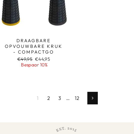
DRAAGBARE
OPVOUWBARE KRUK
- COMPACTGO
Normale
Sale
€49,95
€44,95
prijs
prijs
Bespaar 10%
1
2
3
…
12