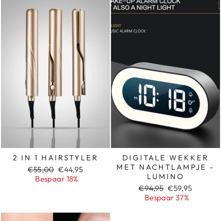
2 IN 1 HAIRSTYLER
DIGITALE WEKKER
MET NACHTLAMPJE -
Normale
Sale
€55,00
€44,95
LUMINO
prijs
prijs
Bespaar 18%
Normale
Sale
€94,95
€59,95
prijs
prijs
Bespaar 37%