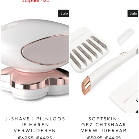
Bespaar 42%
Sale
Sale
U-SHAVE | PIJNLOOS
SOFTSKIN:
JE HAREN
GEZICHTSHAAR
VERWIJDEREN
VERWIJDERAAR
Normale
Sale
Normale
Sale
€69,95
€44,95
€59,95
€44,95