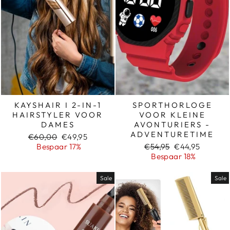
KAYSHAIR I 2-IN-1
SPORTHORLOGE
HAIRSTYLER VOOR
VOOR KLEINE
DAMES
AVONTURIERS -
ADVENTURETIME
Normale
Sale
€60,00
€49,95
prijs
prijs
Normale
Sale
Bespaar 17%
€54,95
€44,95
prijs
prijs
Bespaar 18%
Sale
Sale