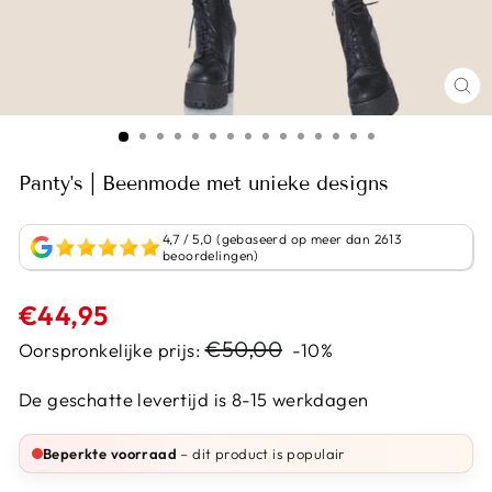
Panty's | Beenmode met unieke designs
4,7 / 5,0 (gebaseerd op meer dan 2613
beoordelingen)
Normale
€44,95
prijs
Sale
€50,00
Oorspronkelijke prijs:
-10%
prijs
De geschatte levertijd is 8-15 werkdagen
Beperkte voorraad
– dit product is populair