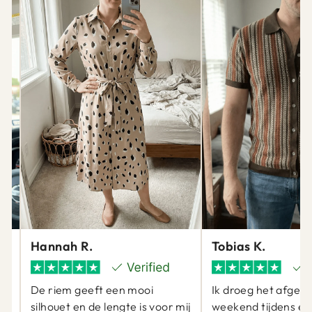
Hannah R.
Tobias K.
De riem geeft een mooi
Ik droeg het afgel
silhouet en de lengte is voor mij
weekend tijdens ee