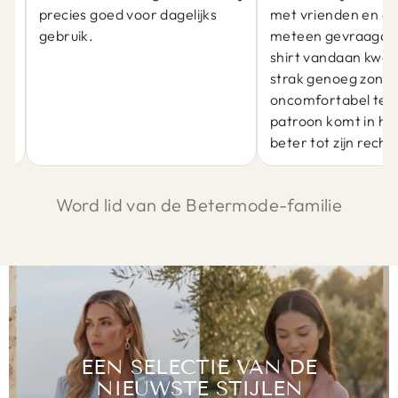
precies goed voor dagelijks
met vrienden en er
gebruik.
meteen gevraagd 
at
shirt vandaan kwam
j
strak genoeg zond
oncomfortabel te zi
patroon komt in he
beter tot zijn recht.
Word lid van de Betermode-familie
EEN SELECTIE VAN DE
NIEUWSTE STIJLEN