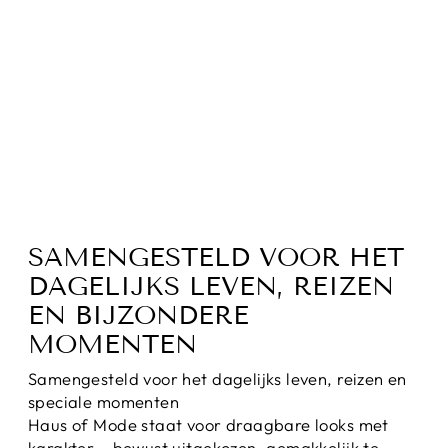
GEBREIDE
STRIK BANDO
Normale
Sale
€50,00
€44,95
prijs
prijs
Bespaar 10%
SAMENGESTELD VOOR HET
DAGELIJKS LEVEN, REIZEN
EN BIJZONDERE
MOMENTEN
Samengesteld voor het dagelijks leven, reizen en
speciale momenten
Haus of Mode staat voor draagbare looks met
karakter – bewust uitgekozen, gemakkelijk te