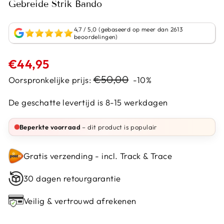
Gebreide Strik Bando
4,7 / 5,0 (gebaseerd op meer dan 2613
beoordelingen)
Normale
€44,95
prijs
Sale
€50,00
Oorspronkelijke prijs:
-10%
prijs
De geschatte levertijd is 8-15 werkdagen
Beperkte voorraad
– dit product is populair
Gratis verzending - incl. Track & Trace
30 dagen retourgarantie
Veilig & vertrouwd afrekenen