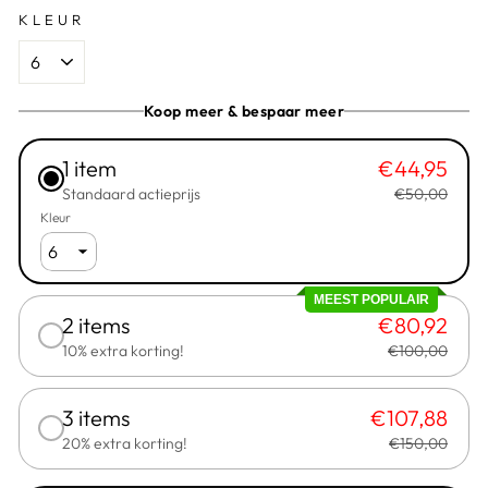
KLEUR
Koop meer & bespaar meer
1 item
€44,95
Standaard actieprijs
€50,00
Kleur
MEEST POPULAIR
2 items
€80,92
10% extra korting!
€100,00
3 items
€107,88
20% extra korting!
€150,00