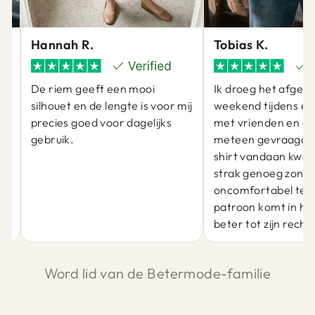
Hannah R.
Tobias K.
De riem geeft een mooi
Ik droeg het afgel
silhouet en de lengte is voor mij
weekend tijdens ee
precies goed voor dagelijks
met vrienden en er
gebruik.
meteen gevraagd 
at
shirt vandaan kwam
j
strak genoeg zond
oncomfortabel te zi
patroon komt in he
beter tot zijn recht.
Word lid van de Betermode-familie