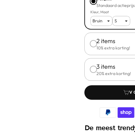
Standaard actieprijs
Kleur
Maat
2 items
10% extra korting!
3 items
20% extra korting!
V
De meest trend