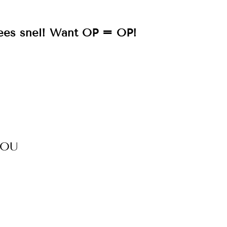
es snel! Want OP = OP!
JOU