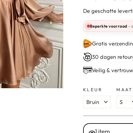
De geschatte levert
Beperkte voorraad
– d
Gratis verzendin
30 dagen retour
Veilig & vertrou
KLEUR
MAAT
1 item