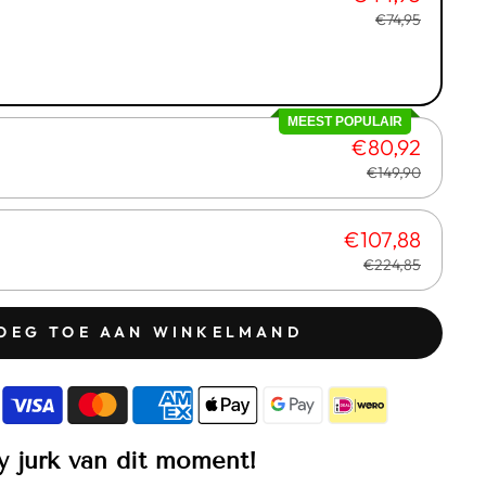
€74,95
MEEST POPULAIR
€80,92
€149,90
€107,88
€224,85
OEG TOE AAN WINKELMAND
y jurk van dit moment!