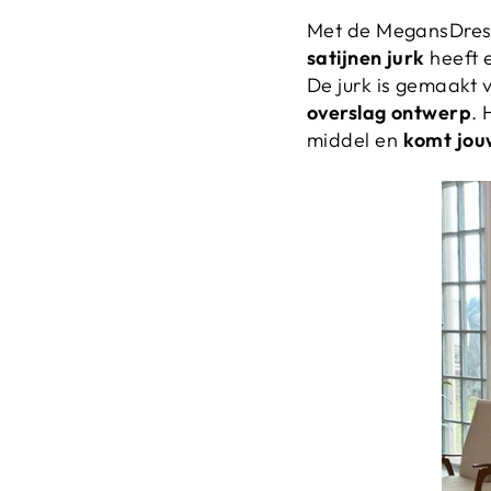
Met de MegansDress
satijnen jurk
heeft e
De jurk is gemaakt v
overslag ontwerp
. 
middel en
komt jou