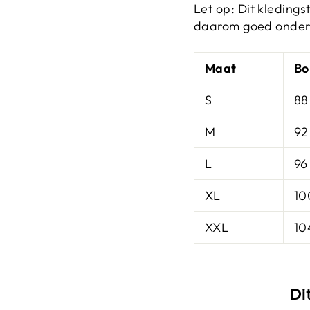
Let op: Dit kledings
daarom goed onder
Maat
Bo
S
88
M
92
L
96
XL
10
XXL
10
Di