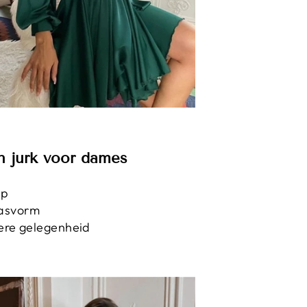
n jurk voor dames
rp
asvorm
dere gelegenheid