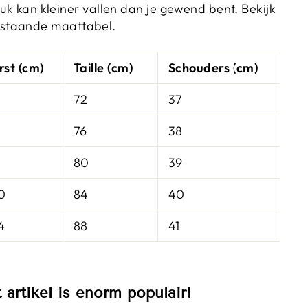
tuk kan kleiner vallen dan je gewend bent. Bekijk
staande maattabel.
rst (cm)
Taille (cm)
Schouders (cm)
72
37
76
38
80
39
0
84
40
4
88
41
t artikel is enorm populair!