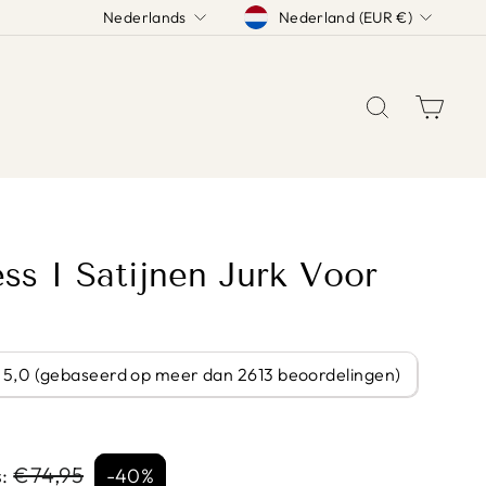
TAAL
Nederland (EUR €)
Nederlands
ZOEK
WINK
s I Satijnen Jurk Voor
/ 5,0 (gebaseerd op meer dan 2613 beoordelingen)
Sale
€74,95
:
-40%