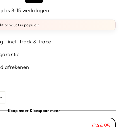
prijs
ijd is 8-15 werkdagen
it product is populair
g - incl. Track & Trace
garantie
wd afrekenen
Koop meer & bespaar meer
€44,95