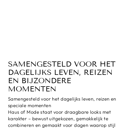
LILYSPAKJE I
TRAININGSPAKJ
E VOOR DAMES
Normale
Sale
€99,95
€64,95
prijs
prijs
Bespaar 35%
SAMENGESTELD VOOR HET
DAGELIJKS LEVEN, REIZEN
EN BIJZONDERE
MOMENTEN
Samengesteld voor het dagelijks leven, reizen en
speciale momenten
Haus of Mode staat voor draagbare looks met
karakter – bewust uitgekozen, gemakkelijk te
combineren en gemaakt voor dagen waarop stijl