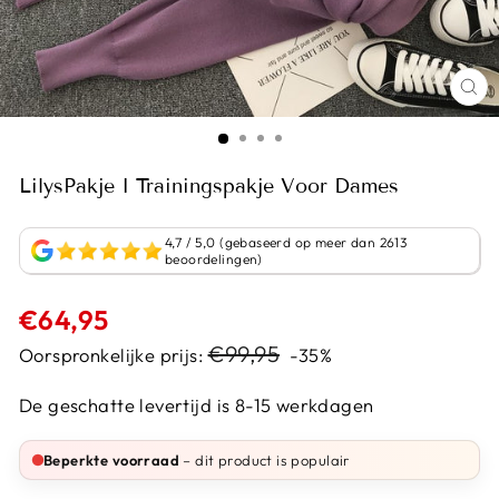
LilysPakje I Trainingspakje Voor Dames
4,7 / 5,0 (gebaseerd op meer dan 2613
beoordelingen)
Normale
€64,95
prijs
Sale
€99,95
Oorspronkelijke prijs:
-35%
prijs
De geschatte levertijd is 8-15 werkdagen
Beperkte voorraad
– dit product is populair