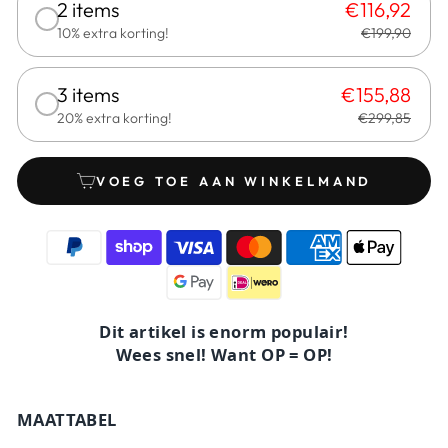
2 items
€116,92
10% extra korting!
€199,90
3 items
€155,88
20% extra korting!
€299,85
VOEG TOE AAN WINKELMAND
Dit artikel is enorm populair!
Wees snel! Want OP = OP!
MAATTABEL