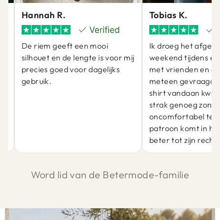
Hannah R.
Tobias K.
De riem geeft een mooi
Ik droeg het afgel
silhouet en de lengte is voor mij
weekend tijdens ee
precies goed voor dagelijks
met vrienden en er
gebruik.
meteen gevraagd 
at
shirt vandaan kwam
j
strak genoeg zond
oncomfortabel te zi
patroon komt in he
beter tot zijn recht.
Word lid van de Betermode-familie