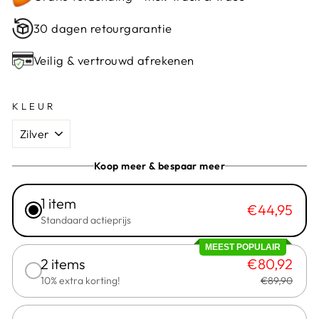
30 dagen retourgarantie
Veilig & vertrouwd afrekenen
KLEUR
Koop meer & bespaar meer
1 item
€44,95
Standaard actieprijs
MEEST POPULAIR
2 items
€80,92
10% extra korting!
€89,90