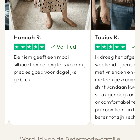
Hannah R.
Tobias K.
De riem geeft een mooi
Ik droeg het afgel
silhouet en de lengte is voor mij
weekend tijdens ee
precies goed voor dagelijks
met vrienden en er
gebruik.
meteen gevraagd 
at
shirt vandaan kwam
j
strak genoeg zond
oncomfortabel te zi
patroon komt in he
beter tot zijn recht.
Word lid van de Betermode-familie