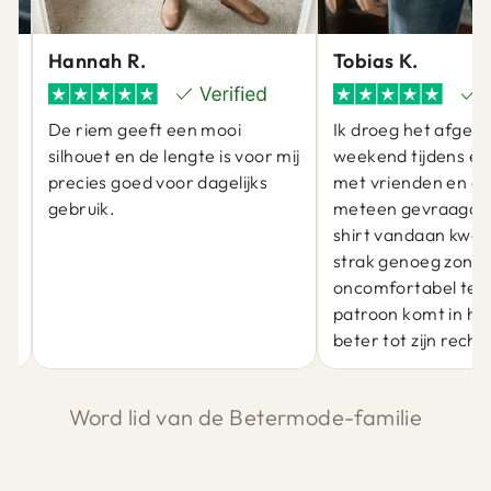
Hannah R.
Tobias K.
De riem geeft een mooi
Ik droeg het afgel
silhouet en de lengte is voor mij
weekend tijdens ee
precies goed voor dagelijks
met vrienden en er
gebruik.
meteen gevraagd 
at
shirt vandaan kwam
j
strak genoeg zond
oncomfortabel te zi
patroon komt in he
beter tot zijn recht.
Word lid van de Betermode-familie