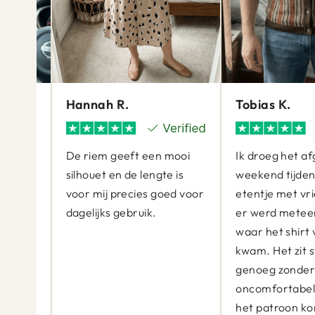
Hannah R.
Tobias K.
 de
De riem geeft een mooi
Ik droeg het a
zou
silhouet en de lengte is
weekend tijden
en
voor mij precies goed voor
etentje met vr
goed.
dagelijks gebruik.
er werd metee
s zelfs
waar het shirt
 omdat
kwam. Het zit s
 drukken
genoeg zonde
oncomfortabel t
het patroon ko