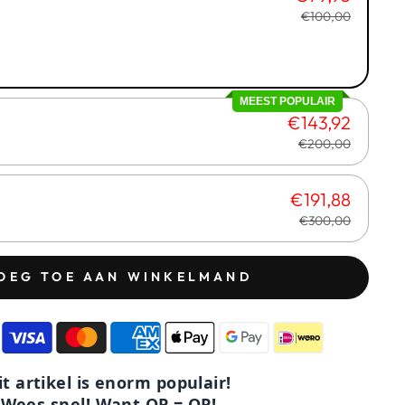
€100,00
MEEST POPULAIR
€143,92
€200,00
€191,88
€300,00
OEG TOE AAN WINKELMAND
it artikel is enorm populair!
Wees snel! Want OP = OP!