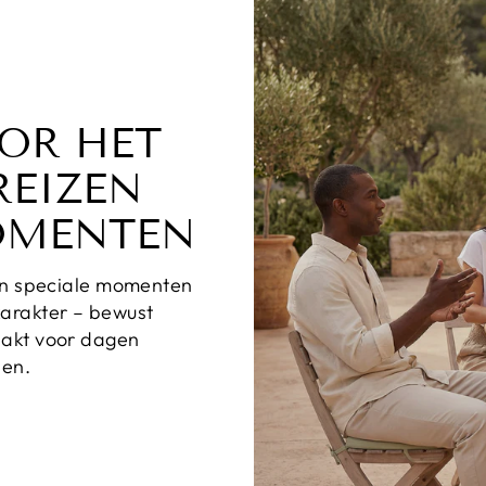
OR HET
REIZEN
OMENTEN
 en speciale momenten
arakter – bewust
aakt voor dagen
len.