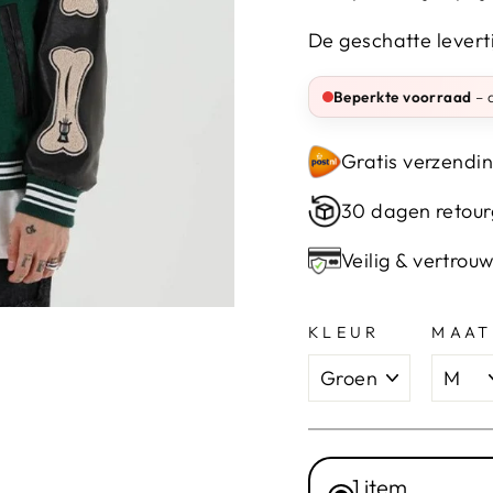
De geschatte levert
Beperkte voorraad
– d
Gratis verzendin
30 dagen retour
Veilig & vertrou
KLEUR
MAAT
1 item