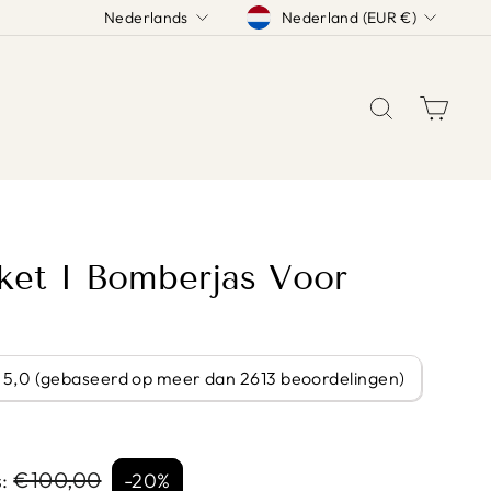
TAAL
Nederland (EUR €)
Nederlands
ZOEK
WINK
cket I Bomberjas Voor
/ 5,0 (gebaseerd op meer dan 2613 beoordelingen)
Sale
€100,00
:
-20%