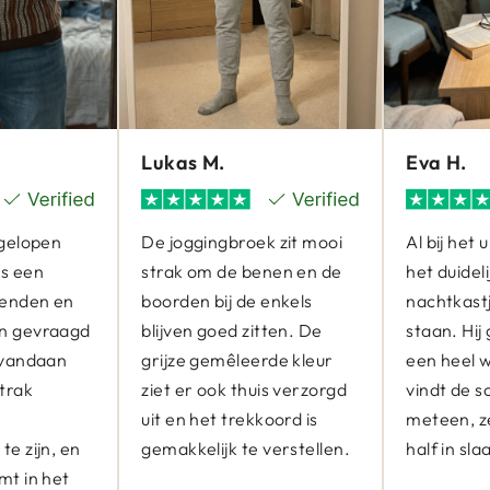
Lukas M.
Eva H.
fgelopen
De joggingbroek zit mooi
Al bij het
s een
strak om de benen en de
het duideli
ienden en
boorden bij de enkels
nachtkast
n gevraagd
blijven goed zitten. De
staan. Hij
 vandaan
grijze gemêleerde kleur
een heel w
trak
ziet er ook thuis verzorgd
vindt de s
r
uit en het trekkoord is
meteen, ze
e zijn, en
gemakkelijk te verstellen.
half in sla
mt in het