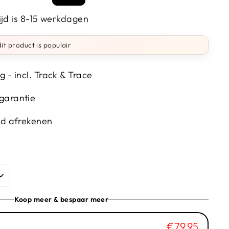
prijs
ijd is 8-15 werkdagen
it product is populair
g - incl. Track & Trace
garantie
wd afrekenen
Koop meer & bespaar meer
€79,95