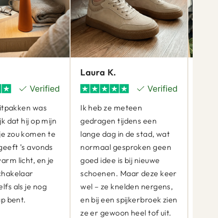
Laura K.
Clar
 uitpakken was
Ik heb ze meteen
Ik he
jk dat hij op mijn
gedragen tijdens een
keer 
je zou komen te
lange dag in de stad, wat
schou
 geeft ’s avonds
normaal gesproken geen
vind 
arm licht, en je
goed idee is bij nieuwe
ziet e
chakelaar
schoenen. Maar deze keer
maar 
lfs als je nog
wel – ze knelden nergens,
sleut
ap bent.
en bij een spijkerbroek zien
port
ze er gewoon heel tof uit.
toch 