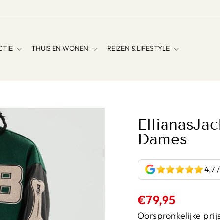
CTIE
THUIS EN WONEN
REIZEN & LIFESTYLE
EllianasJa
Dames
4,7 
Normale
€79,95
prijs
Oorspronkelijke prijs