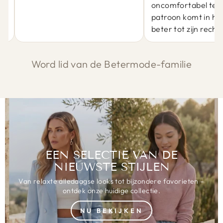
oncomfortabel te zi
patroon komt in he
beter tot zijn recht.
Word lid van de Betermode-familie
EEN SELECTIE VAN DE
NIEUWSTE STIJLEN
Van relaxte alledaagse looks tot bijzondere favorieten –
ontdek onze huidige collectie.
NU BEKIJKEN