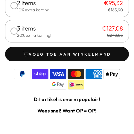
2 items
€95,32
10% extra korting!
€165,90
3 items
€127,08
20% extra korting!
€248,85
VOEG TOE AAN WINKELMAND
Dit artikel is enorm populair!
Wees snel! Want OP = OP!