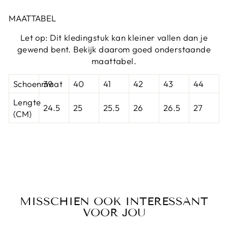
MAATTABEL
Let op: Dit kledingstuk kan kleiner vallen dan je
gewend bent. Bekijk daarom goed onderstaande
maattabel.
Schoenmaat
39
40
41
42
43
44
Lengte
24.5
25
25.5
26
26.5
27
(CM)
MISSCHIEN OOK INTERESSANT
VOOR JOU