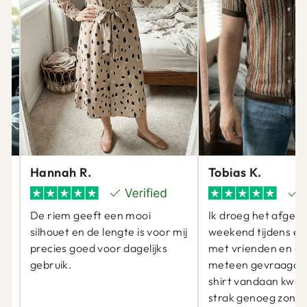
Hannah R.
Tobias K.
De riem geeft een mooi
Ik droeg het afgel
silhouet en de lengte is voor mij
weekend tijdens ee
precies goed voor dagelijks
met vrienden en er
gebruik.
meteen gevraagd 
at
shirt vandaan kwam
j
strak genoeg zond