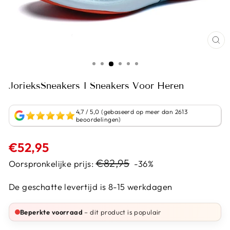
JorieksSneakers I Sneakers Voor Heren
4,7 / 5,0 (gebaseerd op meer dan 2613
beoordelingen)
Normale
€52,95
prijs
Sale
€82,95
Oorspronkelijke prijs:
-36%
prijs
De geschatte levertijd is 8-15 werkdagen
Beperkte voorraad
– dit product is populair