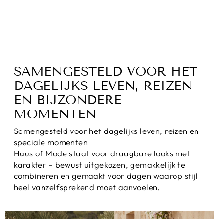
N!
Normale
Sale
€69,95
€49,95
prijs
prijs
Bespaar 29%
SAMENGESTELD VOOR HET
DAGELIJKS LEVEN, REIZEN
EN BIJZONDERE
MOMENTEN
Samengesteld voor het dagelijks leven, reizen en
speciale momenten
Haus of Mode staat voor draagbare looks met
karakter – bewust uitgekozen, gemakkelijk te
combineren en gemaakt voor dagen waarop stijl
heel vanzelfsprekend moet aanvoelen.