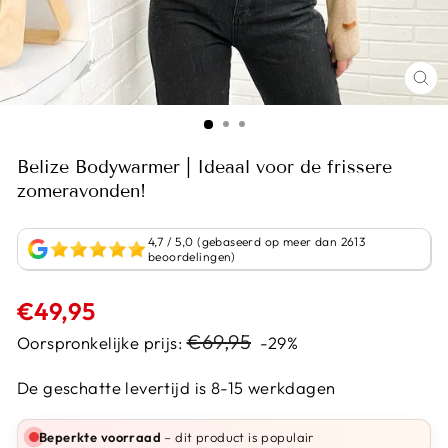
Belize Bodywarmer | Ideaal voor de frissere
zomeravonden!
4,7 / 5,0 (gebaseerd op meer dan 2613
beoordelingen)
Normale
€49,95
prijs
Sale
€69,95
Oorspronkelijke prijs:
-29%
prijs
De geschatte levertijd is 8-15 werkdagen
Beperkte voorraad
– dit product is populair