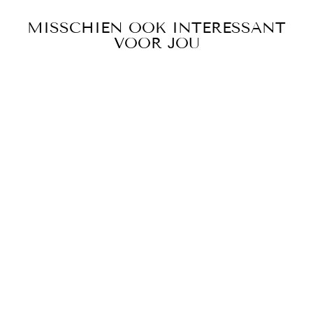
MISSCHIEN OOK INTERESSANT
VOOR JOU
Sale
BELIZE
BODYWARMER |
IDEAAL VOOR
DE FRISSERE
ZOMERAVONDE