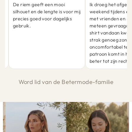
De riem geeft een mooi
Ik droeg het afgel
silhouet en de lengte is voor mij
weekend tijdens ee
precies goed voor dagelijks
met vrienden en er
gebruik.
meteen gevraagd 
at
shirt vandaan kwam
j
strak genoeg zond
oncomfortabel te zi
patroon komt in he
beter tot zijn recht.
Word lid van de Betermode-familie