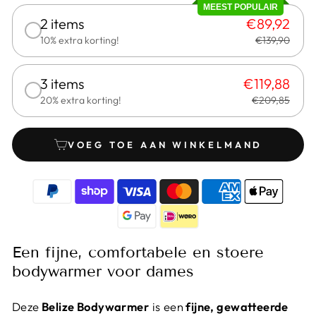
MEEST POPULAIR
2 items
€89,92
10% extra korting!
€139,90
3 items
€119,88
20% extra korting!
€209,85
VOEG TOE AAN WINKELMAND
Een fijne, comfortabele en stoere
bodywarmer voor dames
Deze
Belize Bodywarmer
is een
fijne, gewatteerde