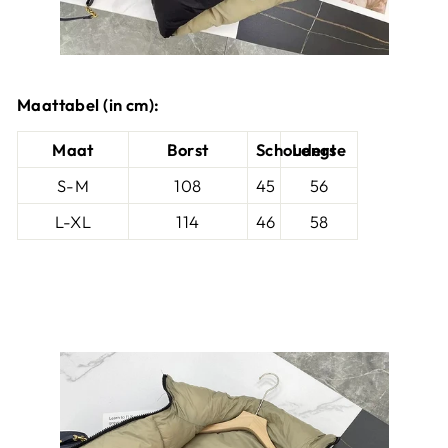
Maattabel (in cm):
Maat
Borst
Schouders
Lengte
S-M
108
45
56
L-XL
114
46
58