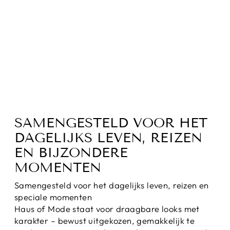
ADDYSONSCHIN
O I BROEK
VOOR HEREN
Normale
Sale
€69,95
€44,95
prijs
prijs
Bespaar 36%
SAMENGESTELD VOOR HET
DAGELIJKS LEVEN, REIZEN
EN BIJZONDERE
MOMENTEN
Samengesteld voor het dagelijks leven, reizen en
speciale momenten
Haus of Mode staat voor draagbare looks met
karakter – bewust uitgekozen, gemakkelijk te