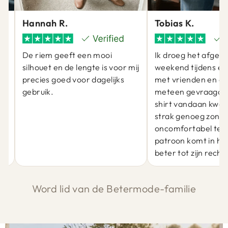
Hannah R.
Tobias K.
De riem geeft een mooi
Ik droeg het afgel
silhouet en de lengte is voor mij
weekend tijdens ee
precies goed voor dagelijks
met vrienden en er
gebruik.
meteen gevraagd 
at
shirt vandaan kwam
j
strak genoeg zond
oncomfortabel te zi
patroon komt in he
beter tot zijn recht.
Word lid van de Betermode-familie