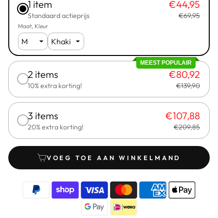
1 item
€44,95
Standaard actieprijs
€69,95
Maat
Kleur
MEEST POPULAIR
2 items
€80,92
10% extra korting!
€139,90
3 items
€107,88
20% extra korting!
€209,85
VOEG TOE AAN WINKELMAND