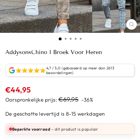
AddysonsChino I Broek Voor Heren
4,7 / 5,0 (gebaseerd op meer dan 2613
beoordelingen)
Normale
€44,95
prijs
Sale
€69,95
Oorspronkelijke prijs:
-36%
prijs
De geschatte levertijd is 8-15 werkdagen
Beperkte voorraad
– dit product is populair