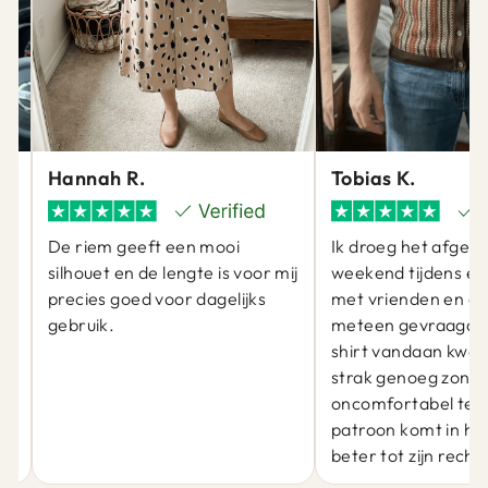
Hannah R.
Tobias K.
De riem geeft een mooi
Ik droeg het afgel
silhouet en de lengte is voor mij
weekend tijdens ee
precies goed voor dagelijks
met vrienden en er
gebruik.
meteen gevraagd 
at
shirt vandaan kwam
j
strak genoeg zond
oncomfortabel te zi
patroon komt in he
beter tot zijn recht.