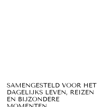
SKIP
SPRINGTOUW
MAT |
GELUIDSDEMPI
NG & SCHOK
ABSORBEREND
Normale
Sale
€79,95
€49,95
prijs
prijs
Bespaar 38%
SAMENGESTELD VOOR HET
DAGELIJKS LEVEN, REIZEN
EN BIJZONDERE
MOMENTEN