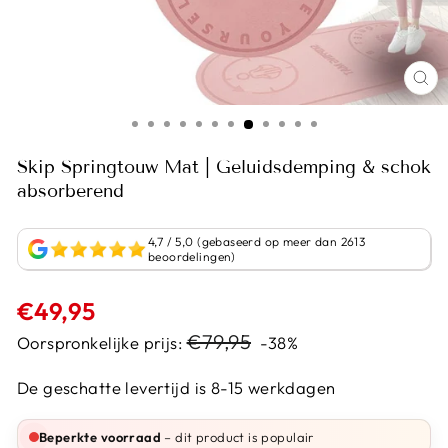
Skip Springtouw Mat | Geluidsdemping & schok
absorberend
4,7 / 5,0 (gebaseerd op meer dan 2613
beoordelingen)
Normale
€49,95
prijs
Sale
€79,95
Oorspronkelijke prijs:
-38%
prijs
De geschatte levertijd is 8-15 werkdagen
Beperkte voorraad
– dit product is populair